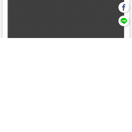
回上一頁
【元大投信獨立經營管理】本基金經金管會核准或同意生效，惟
不表示絕無風險。本公司以往之經理績效， 不保證本基金之最低