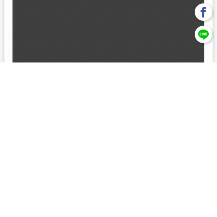
回上一頁
【元大投信獨立經營管理】本基金經金管會核准或同意生效，惟
不表示絕無風險。本公司以往之經理績效， 不保證本基金之最低