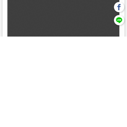
回上一頁
【元大投信獨立經營管理】本基金經金管會核准或同意生效，惟
不表示絕無風險。本公司以往之經理績效， 不保證本基金之最低