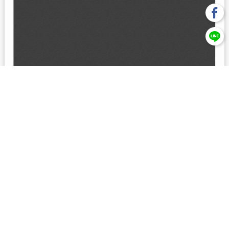
回上一頁
【元大投信獨立經營管理】本基金經金管會核准或同意生效，惟
不表示絕無風險。本公司以往之經理績效， 不保證本基金之最低