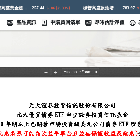
標普高盛黃金超額回報指數
257.44
標普高盛原油增強超額回報指數
783.97
5.86(2.33%)
9.83
產品資訊
申購買回清單
即時估計淨值