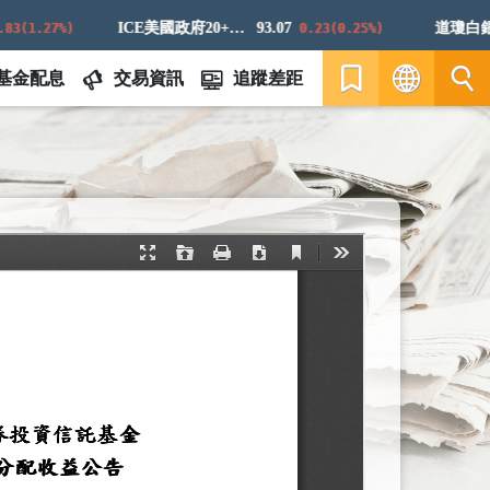
ICE美國政府20+年期債券指數
93.07
道瓊白銀E
(1.27%)
0.23(0.25%)
基金配息
交易資訊
追蹤差距
繁
EN