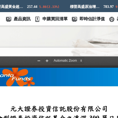
標普高盛黃金超額回報指數
257.44
標普高盛原油增強超額回報指數
783.97
5.86(2.33%)
9.83
產品資訊
申購買回清單
即時估計淨值