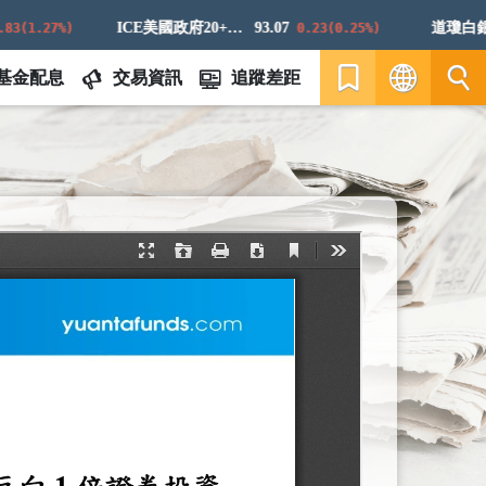
ICE美國政府20+年期債券指數
93.07
道瓊白銀E
(1.27%)
0.23(0.25%)
基金配息
交易資訊
追蹤差距
繁
EN