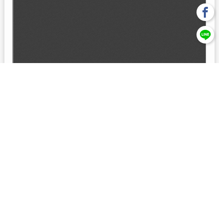
回上一頁
【元大投信獨立經營管理】本基金經金管會核准或同意生效，惟
不表示絕無風險。本公司以往之經理績效， 不保證本基金之最低