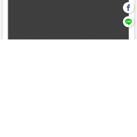
回上一頁
【元大投信獨立經營管理】本基金經金管會核准或同意生效，惟
不表示絕無風險。本公司以往之經理績效， 不保證本基金之最低