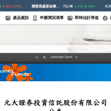
標普高盛原油增強超額回報指數
752.98
.93(3.67%)
4.73(-0.62%)
產品資訊
申購買回清單
即時估計淨值