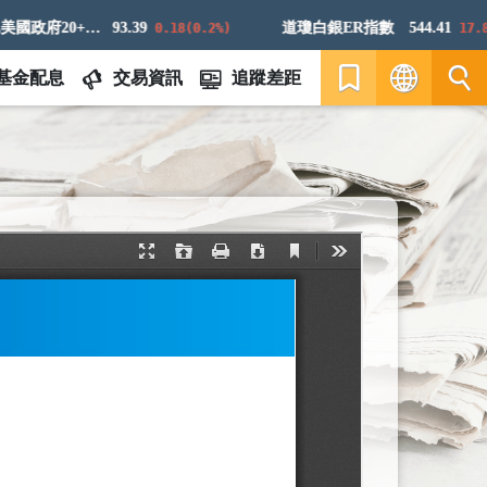
ICE美國政府20+年期債券指數
93.39
道瓊白銀ER指數
544.41
0.18(0.2%)
17.86(
基金配息
交易資訊
追蹤差距
繁
EN