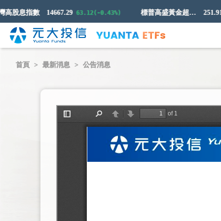
高股息指數
14667.29
標普高盛黃金超額回報指數
251.91
63.12(-0.43%)
8
首頁
最新消息
公告消息