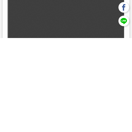
回上一頁
【元大投信獨立經營管理】本基金經金管會核准或同意生效，惟
不表示絕無風險。本公司以往之經理績效， 不保證本基金之最低