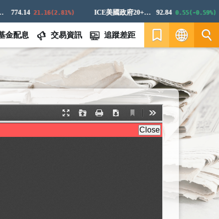
774.14
ICE美國政府20+年期債券指數
92.84
21.16(2.81%)
0.55(-0.59%)
基金配息
交易資訊
追蹤差距
繁
EN