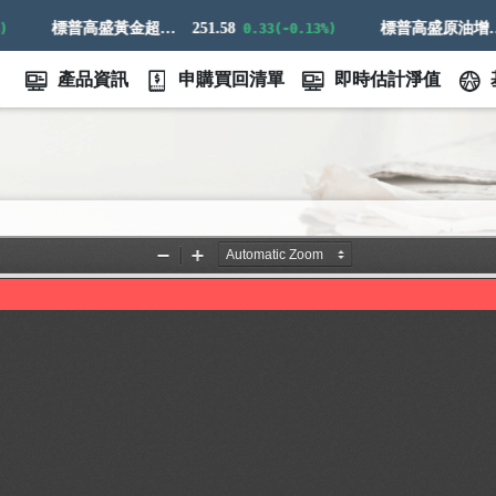
標普高盛黃金超額回報指數
251.58
標普高盛原油增強超額回報指數
0.33(-0.13%)
產品資訊
申購買回清單
即時估計淨值