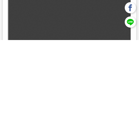
回上一頁
【元大投信獨立經營管理】本基金經金管會核准或同意生效，惟
不表示絕無風險。本公司以往之經理績效， 不保證本基金之最低