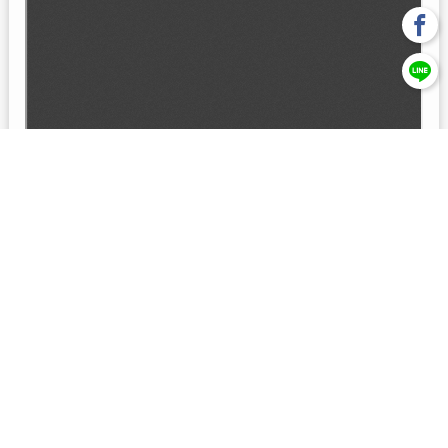
回上一頁
【元大投信獨立經營管理】本基金經金管會核准或同意生效，惟
不表示絕無風險。本公司以往之經理績效， 不保證本基金之最低