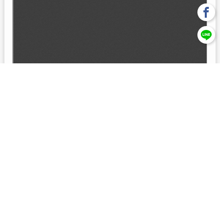
回上一頁
【元大投信獨立經營管理】本基金經金管會核准或同意生效，惟
不表示絕無風險。本公司以往之經理績效， 不保證本基金之最低