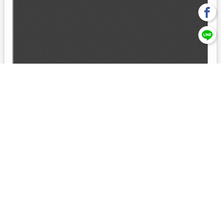
回上一頁
【元大投信獨立經營管理】本基金經金管會核准或同意生效，惟
不表示絕無風險。本公司以往之經理績效， 不保證本基金之最低