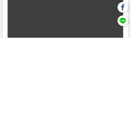
回上一頁
【元大投信獨立經營管理】本基金經金管會核准或同意生效，惟
不表示絕無風險。本公司以往之經理績效， 不保證本基金之最低