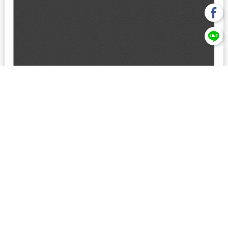
回上一頁
【元大投信獨立經營管理】本基金經金管會核准或同意生效，惟
不表示絕無風險。本公司以往之經理績效， 不保證本基金之最低