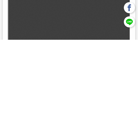
回上一頁
【元大投信獨立經營管理】本基金經金管會核准或同意生效，惟
不表示絕無風險。本公司以往之經理績效， 不保證本基金之最低