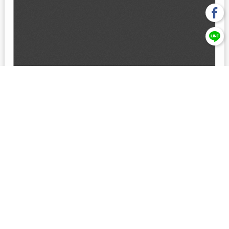
回上一頁
【元大投信獨立經營管理】本基金經金管會核准或同意生效，惟
不表示絕無風險。本公司以往之經理績效， 不保證本基金之最低