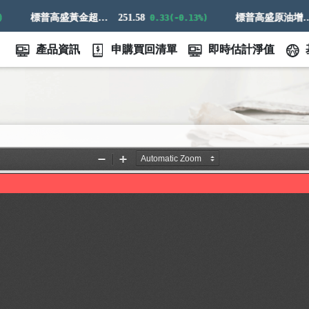
標普高盛黃金超額回報指數
251.58
標普高盛原油增強超額回報指數
0.33(-0.13%)
產品資訊
申購買回清單
即時估計淨值