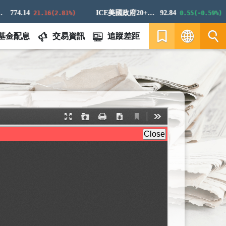
774.14
ICE美國政府20+年期債券指數
92.84
21.16(2.81%)
0.55(-0.59%)
基金配息
交易資訊
追蹤差距
繁
EN