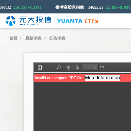
.32
臺灣高股息指數
14655.27
114.13(-0.28%)
12.03(-0.08%)
首頁
最新消息
公告消息