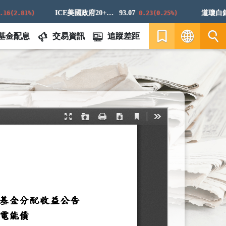
ICE美國政府20+年期債券指數
93.07
道瓊白銀E
(2.81%)
0.23(0.25%)
基金配息
交易資訊
追蹤差距
繁
EN