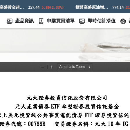
標普高盛黃金超額回報指數
257.44
標普高盛原油增強超額回報指數
774.14
5.86(2.33%)
21.16
產品資訊
申購買回清單
即時估計淨值