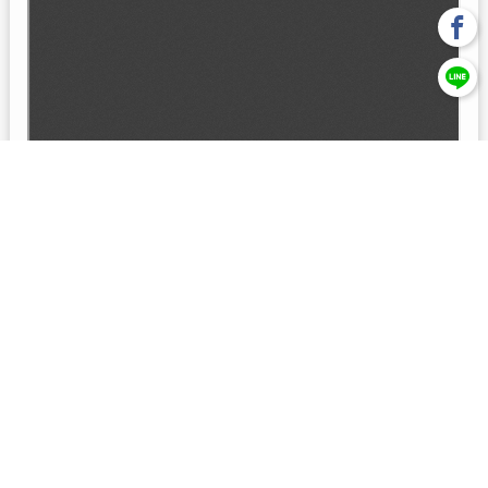
回上一頁
【元大投信獨立經營管理】本基金經金管會核准或同意生效，惟
不表示絕無風險。本公司以往之經理績效， 不保證本基金之最低