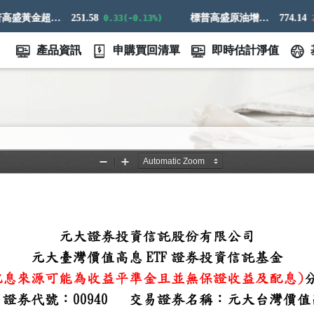
標普高盛黃金超額回報指數
251.58
標普高盛原油增強超額回報指數
774.14
0.33(-0.13%)
21.
產品資訊
申購買回清單
即時估計淨值