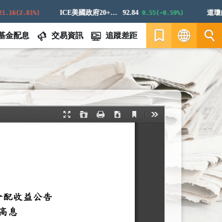
ICE美國政府20+年期債券指數
92.84
道瓊白銀
16(2.81%)
0.55(-0.59%)
基金配息
交易資訊
追蹤差距
繁
EN