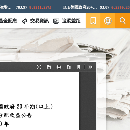
標普高盛原油增強超額回報指數
783.97
ICE美國政府20+年期債券指數
93.07
9.83(1.27%)
0.23(0.25%)
基金配息
交易資訊
追蹤差距
繁
EN