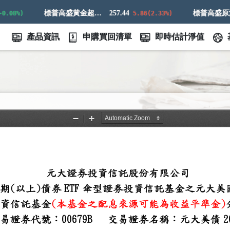
標普高盛黃金超額回報指數
257.44
8%)
5.86(2.33%)
產品資訊
申購買回清單
即時估計淨值