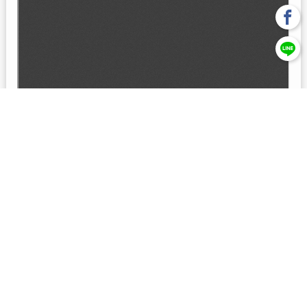
回上一頁
【元大投信獨立經營管理】本基金經金管會核准或同意生效，惟
不表示絕無風險。本公司以往之經理績效， 不保證本基金之最低