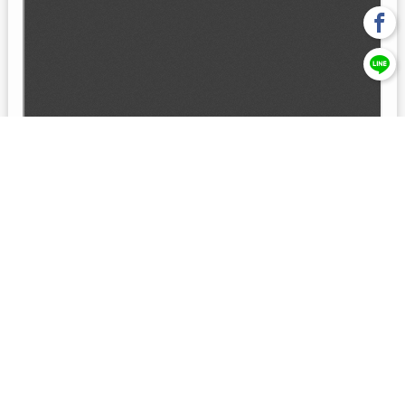
回上一頁
【元大投信獨立經營管理】本基金經金管會核准或同意生效，惟
不表示絕無風險。本公司以往之經理績效， 不保證本基金之最低