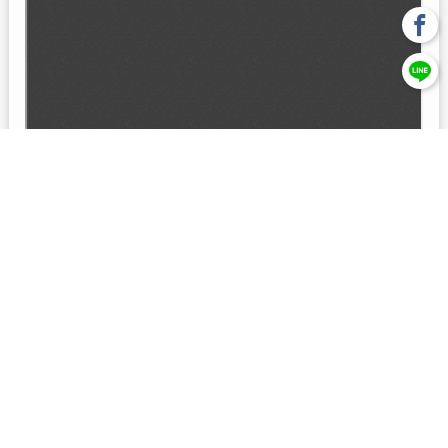
回上一頁
【元大投信獨立經營管理】本基金經金管會核准或同意生效，惟
不表示絕無風險。本公司以往之經理績效， 不保證本基金之最低