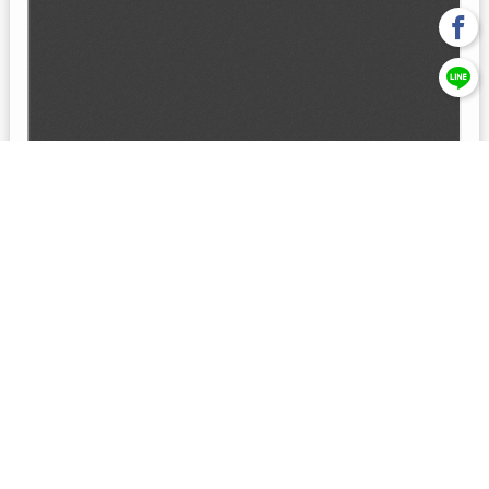
回上一頁
【元大投信獨立經營管理】本基金經金管會核准或同意生效，惟
不表示絕無風險。本公司以往之經理績效， 不保證本基金之最低