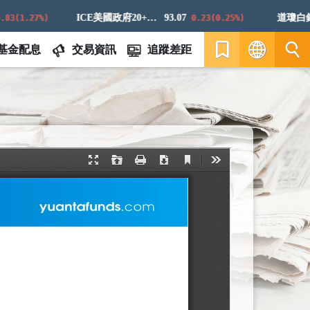
ICE美國政府20+年期債券指數
93.07
道瓊白銀E
(1.27%)
0.23(0.25%)
基金配息
交易資訊
追蹤差距
繁
EN