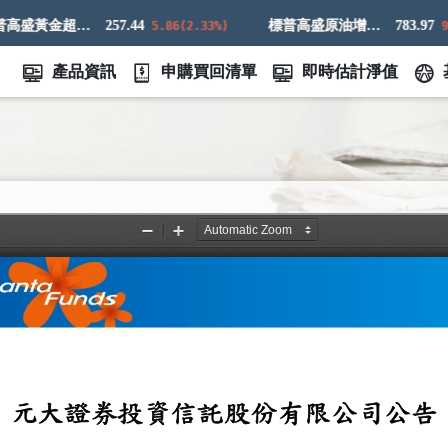
標普高盛黃金超額回報指數
257.44
標普高盛原油增強超額回報指數
783.97
5.86(2.33%)
9.83
產品資訊
申購買回清單
即時估計淨值