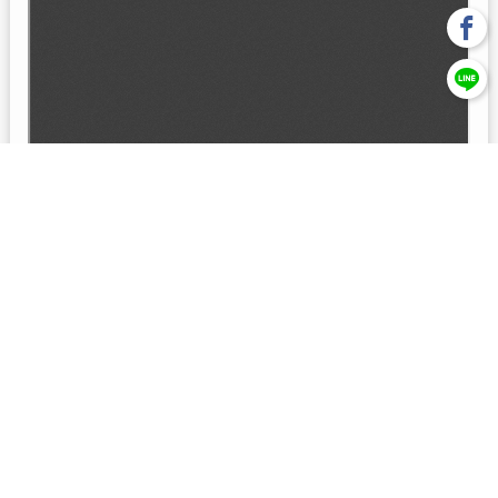
回上一頁
【元大投信獨立經營管理】本基金經金管會核准或同意生效，惟
不表示絕無風險。本公司以往之經理績效， 不保證本基金之最低