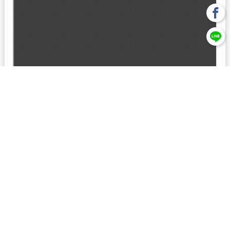
回上一頁
【元大投信獨立經營管理】本基金經金管會核准或同意生效，惟
不表示絕無風險。本公司以往之經理績效， 不保證本基金之最低