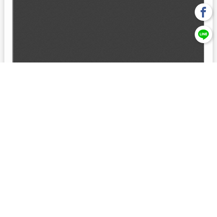
回上一頁
【元大投信獨立經營管理】本基金經金管會核准或同意生效，惟
不表示絕無風險。本公司以往之經理績效， 不保證本基金之最低