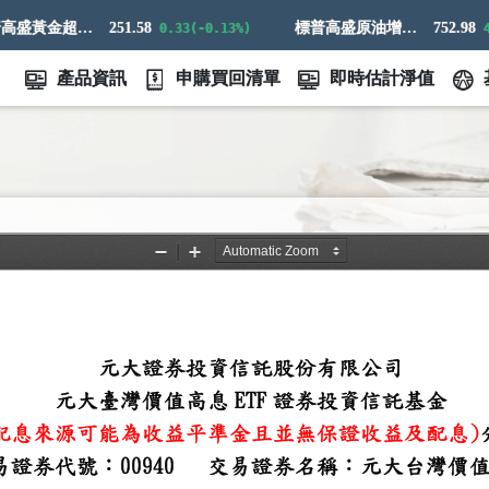
標普高盛黃金超額回報指數
251.58
標普高盛原油增強超額回報指數
752.98
0.33(-0.13%)
4.7
產品資訊
申購買回清單
即時估計淨值