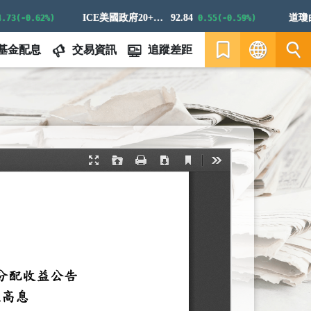
ICE美國政府20+年期債券指數
92.84
道瓊白
3(-0.62%)
0.55(-0.59%)
基金配息
交易資訊
追蹤差距
繁
EN