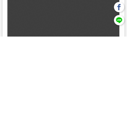
回上一頁
【元大投信獨立經營管理】本基金經金管會核准或同意生效，惟
不表示絕無風險。本公司以往之經理績效， 不保證本基金之最低