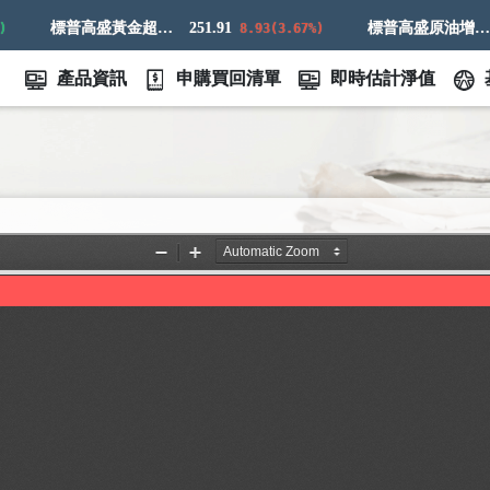
標普高盛黃金超額回報指數
251.91
標普高盛原油增強超額回報指數
7
8.93(3.67%)
產品資訊
申購買回清單
即時估計淨值