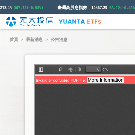
.45
臺灣高股息指數
14667.29
387.73(-0.93%)
63.12(-0.43%)
首頁
最新消息
公告消息