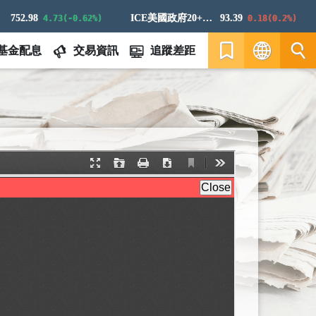
52.98
ICE美國政府20+年期債券指數
93.39
4.73(-0.62%)
0.18(0.2%)
基金配息
交易資訊
追蹤差距
繁
EN