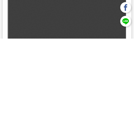
回上一頁
【元大投信獨立經營管理】本基金經金管會核准或同意生效，惟
不表示絕無風險。本公司以往之經理績效， 不保證本基金之最低