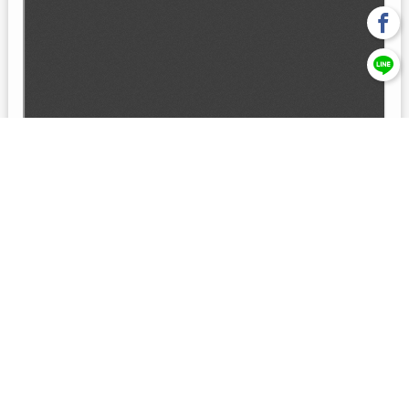
回上一頁
【元大投信獨立經營管理】本基金經金管會核准或同意生效，惟
不表示絕無風險。本公司以往之經理績效， 不保證本基金之最低