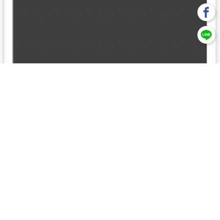
回上一頁
【元大投信獨立經營管理】本基金經金管會核准或同意生效，惟
不表示絕無風險。本公司以往之經理績效， 不保證本基金之最低