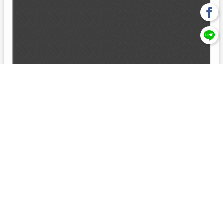
回上一頁
【元大投信獨立經營管理】本基金經金管會核准或同意生效，惟
不表示絕無風險。本公司以往之經理績效， 不保證本基金之最低