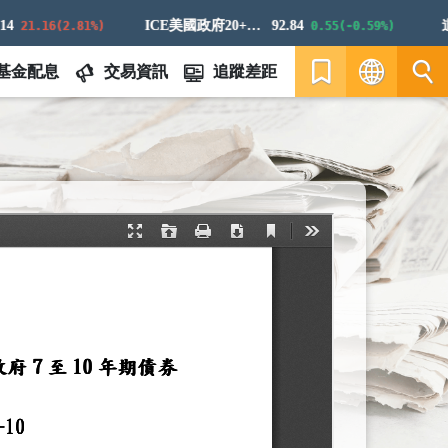
ICE美國政府20+年期債券指數
92.84
道瓊
21.16(2.81%)
0.55(-0.59%)
基金配息
交易資訊
追蹤差距
繁
EN