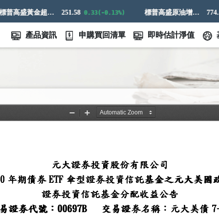
標普高盛黃金超額回報指數
251.58
標普高盛原油增強超額回報指數
774.14
0.33(-0.13%)
產品資訊
申購買回清單
即時估計淨值