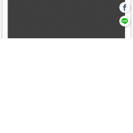
回上一頁
【元大投信獨立經營管理】本基金經金管會核准或同意生效，惟
不表示絕無風險。本公司以往之經理績效， 不保證本基金之最低