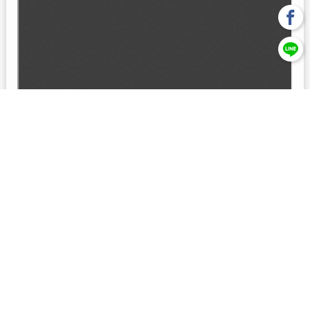
回上一頁
【元大投信獨立經營管理】本基金經金管會核准或同意生效，惟
不表示絕無風險。本公司以往之經理績效， 不保證本基金之最低