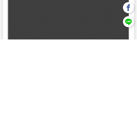
回上一頁
【元大投信獨立經營管理】本基金經金管會核准或同意生效，惟
不表示絕無風險。本公司以往之經理績效， 不保證本基金之最低