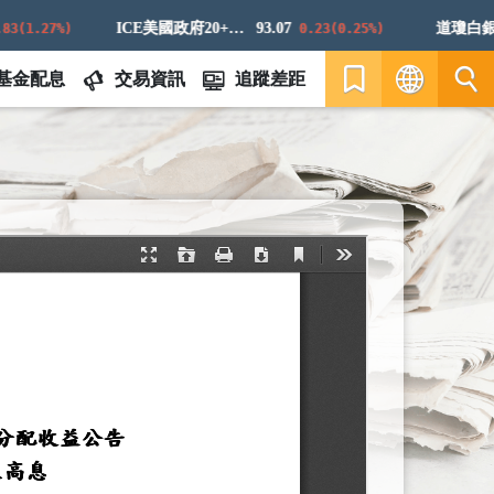
ICE美國政府20+年期債券指數
93.07
道瓊白銀E
1.27%)
0.23(0.25%)
基金配息
交易資訊
追蹤差距
繁
EN