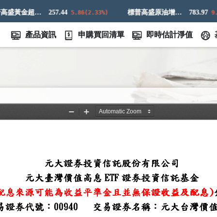
標普高盛黃金超額回報指數
257.44
標普高盛原油增強超額回報指數
783.97
5.86(2.33%)
9.83(
產品資訊
申購買回清單
即時估計淨值