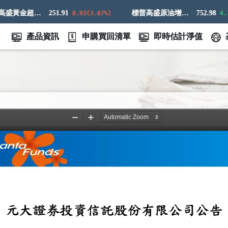
標普高盛黃金超額回報指數
251.91
標普高盛原油增強超額回報指數
752.98
8.93(3.67%)
4.73(
產品資訊
申購買回清單
即時估計淨值