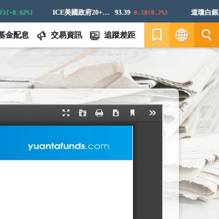
ICE美國政府20+年期債券指數
93.39
道瓊白銀ER
-0.62%)
0.18(0.2%)
基金配息
交易資訊
追蹤差距
繁
EN