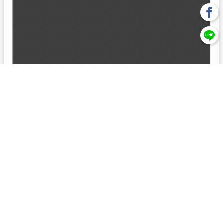
回上一頁
【元大投信獨立經營管理】本基金經金管會核准或同意生效，惟
不表示絕無風險。本公司以往之經理績效， 不保證本基金之最低