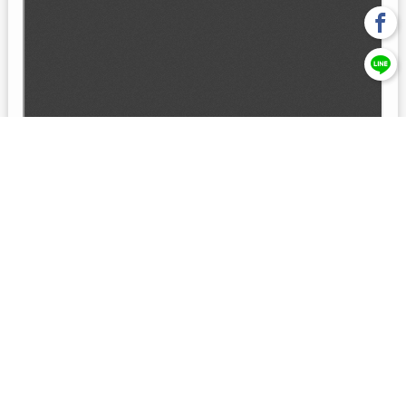
回上一頁
【元大投信獨立經營管理】本基金經金管會核准或同意生效，惟
不表示絕無風險。本公司以往之經理績效， 不保證本基金之最低