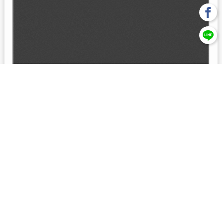
回上一頁
【元大投信獨立經營管理】本基金經金管會核准或同意生效，惟
不表示絕無風險。本公司以往之經理績效， 不保證本基金之最低