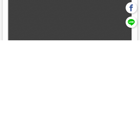
回上一頁
【元大投信獨立經營管理】本基金經金管會核准或同意生效，惟
不表示絕無風險。本公司以往之經理績效， 不保證本基金之最低