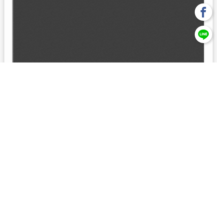
回上一頁
【元大投信獨立經營管理】本基金經金管會核准或同意生效，惟
不表示絕無風險。本公司以往之經理績效， 不保證本基金之最低